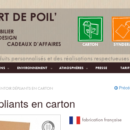
CARTON
SYNDER
uits personnalisés et des réalisations respectueuses
ONS
ENVIRONNEMENT
ATMOSPHÈRES
PRESSE
TARIF
Précé
ENTOIR DÉPLIANTS EN CARTON
pliants en carton
fabrication française