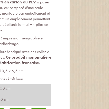
ts en carton
ou PLV
à poser
au, est composé d'une seule
e montable par emboîtement et
rmant un emplacement permettant
de dépliants format A4 pliés en
nc.
 :
impression sérigraphie et
 adhésivage.
ure fabriqué avec des colles à
ées.
Ce produit monomatière
 Fabrication française.
10,5 x 6,5 cm
aces kraft brun.
.50 cm
50 cm