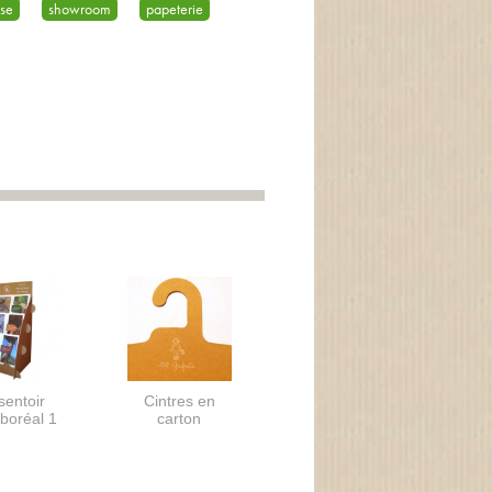
ise
showroom
papeterie
sentoir
Cintres en
boréal 1
carton