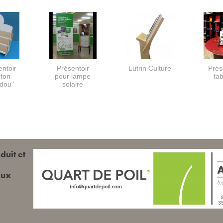
entoir
Présentoir
Lutrin Culture
Prés
rton
pour lampe
tab
dou"
solaire
duit et
aux