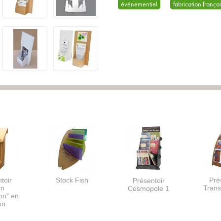
événementiel
fabrication frança
toir
Stock Fish
Pré
Présentoir
in
Trans
Cosmopole 1
on" en
on