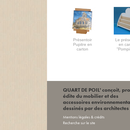
Présentoir
Le prés
Pupitre en
en ca
carton
"Pompi
QUART DE POIL' conçoit, pro
édite du mobilier et des
accessoires environnement
dessinés par des architectes
Mentions légales & crédits
Recherche sur le site