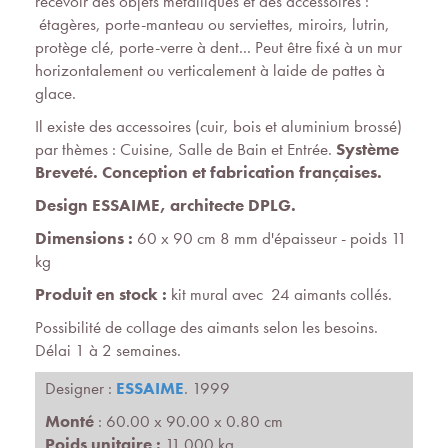
recevoir des objets métalliques et des accessoires :
étagères, porte-manteau ou serviettes, miroirs, lutrin,
protège clé, porte-verre à dent... Peut être fixé à un mur
horizontalement ou verticalement à laide de pattes à
glace.
Il existe des accessoires (cuir, bois et aluminium brossé)
par thèmes : Cuisine, Salle de Bain et Entrée.
Système
Breveté. Conception et fabrication françaises.
Design ESSAIME, architecte DPLG.
Dimensions :
60 x 90 cm 8 mm d'épaisseur - poids 11
kg
Produit en stock :
kit mural avec 24 aimants collés.
Possibilité de collage des aimants selon les besoins.
Délai 1 à 2 semaines.
Designer :
ESSAIME
. 1999
Monté
: 60.00 x 90.00 x 0.80 cm
Poids unitaire :
11.000 kg