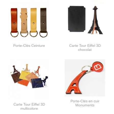
Porte-Clés Ceinture
Carte Tour Eiffel 3D
chocolat
Porte-Clés en cuir
Carte Tour Eiffel 3D
Monuments
multicolore