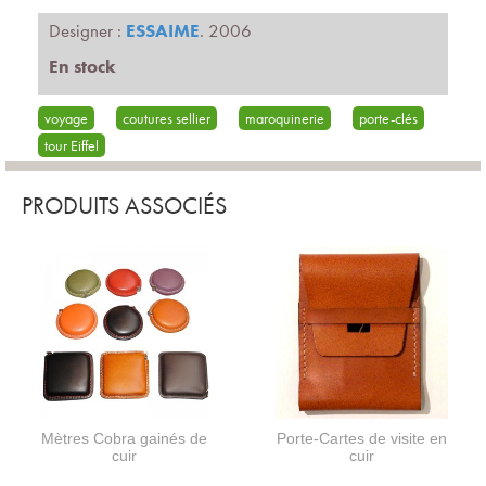
Designer :
ESSAIME
. 2006
En stock
voyage
coutures sellier
maroquinerie
porte-clés
tour Eiffel
PRODUITS ASSOCIÉS
Mètres Cobra gainés de
Porte-Cartes de visite en
cuir
cuir