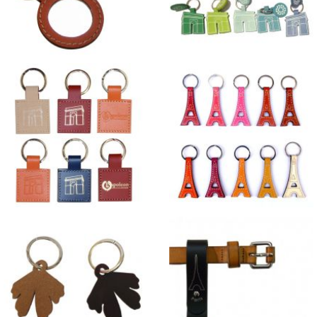
Porte-Clés géométriques en
Porte-Clés en cuir
cuir
Monuments
Porte-clés Géométriques
Porte-clés tour Eiffel