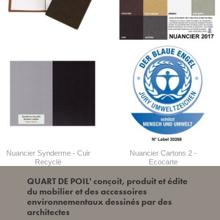
Pochette Menu
Nuancier Cartons Ecocarte
Nuancier Synderme - Cuir
Nuancier Cartons 2 -
Recyclé
Ecocarte
QUART DE POIL' conçoit, produit et édite
du mobilier et des accessoires
environnementaux dessinés par des
architectes