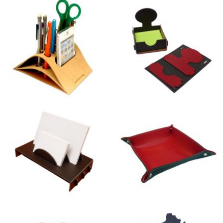
Porte-photos pliables
Support Tablettes Tactiles
Organiseur pliable de
Porte-Notes Arbre
Bureau
Support-Cartes Sunset
Vide-poches