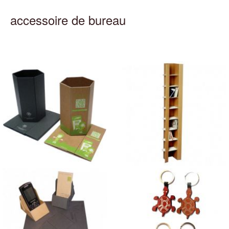
accessoire de bureau
Pot à Crayons pliable en
Colonnette "CD 108" en
carton
carton