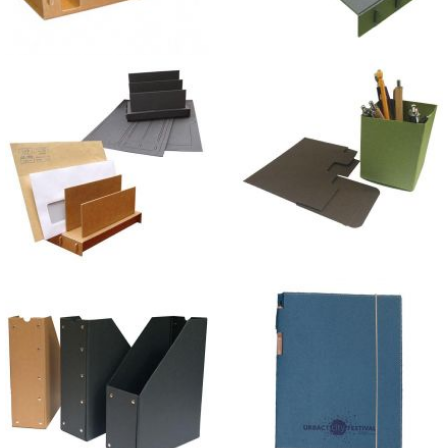
Support Cartes Sunset en
Porte-Notes Forêt en carton
carton
Porte-Lettres en carton
Pot à crayons Cube