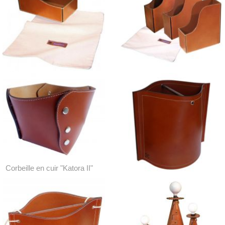
Classeurs en cuir "Kagaz"
Range-CD "Raga" et Porte-
(S), (M), (L)
Cartes routières "Kaa"
Corbeille en cuir "Katora II"
Corbeille en cuir "Kali"