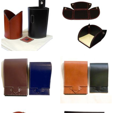
Tour Eiffel 3D Buffle
Pots à Crayons en cuir
Porte-Notes en cuir
"Kalam I et Kalam II"
Calepin d'architecte en cuir
Calepins d'Architecte en
croûte de buffle