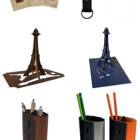
Sacs en Coton et cuir
Porte-Clés Ceinture
Carte Tour Eiffel 3D chocolat
Carte Tour Eiffel 3D
multicolore