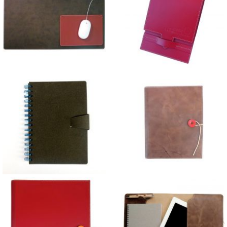
Sous-mains coins droits ou
Calepin et Mini-calepin
arrondis
Carnets et cahiers à
Conférencier A5
languette