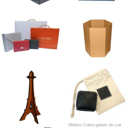
Boxer ou classeur de
Conférencier écocarte
rangement en carton
compact
Valisettes en carton -
Corbeille "Hexagone Plus"
écocarte
en carton
Mètres Cobra gainés de cuir