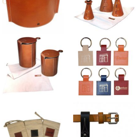
Porte-Magazines en Cuir
Lampes en cuir "Shakti"
tailles S-M-L
Tabourets en cuir Deccan S
Porte-clés Géométriques
& M