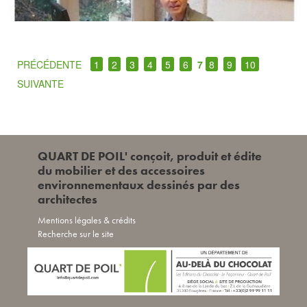
PRÉCÉDENTE
1
2
3
4
5
6
7
8
9
10
SUIVANTE
QUART DE POIL' conçoit, produit et édite
du mobilier et des accessoires
environnementaux dessinés par des
architectes
Mentions légales & crédits
Recherche sur le site