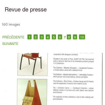
Revue de presse
160 images
PRÉCÉDENTE
1
2
3
4
5
6
7
8
9
10
SUIVANTE