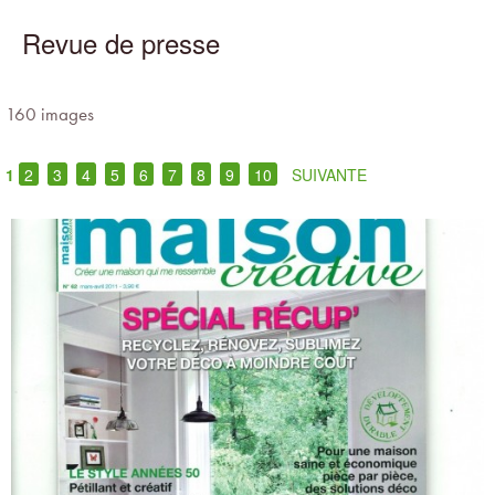
Revue de presse
160 images
1
2
3
4
5
6
7
8
9
10
SUIVANTE