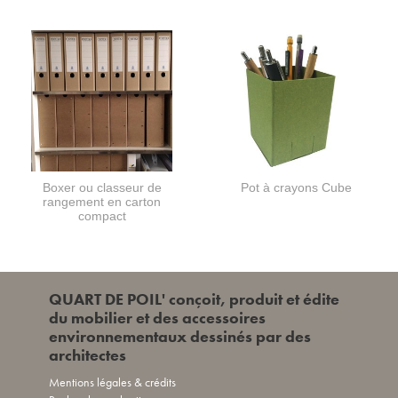
Boxer ou classeur de
Pot à crayons Cube
rangement en carton
compact
QUART DE POIL' conçoit, produit et édite
du mobilier et des accessoires
environnementaux dessinés par des
architectes
Mentions légales & crédits