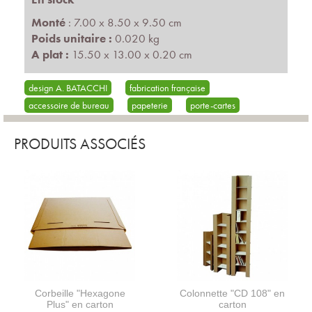
Monté
: 7.00 x 8.50 x 9.50 cm
Poids unitaire :
0.020 kg
A plat :
15.50 x 13.00 x 0.20 cm
design A. BATACCHI
fabrication française
accessoire de bureau
papeterie
porte-cartes
PRODUITS ASSOCIÉS
Corbeille "Hexagone
Colonnette "CD 108" en
Plus" en carton
carton