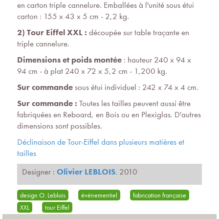
en carton triple cannelure. Emballées à l'unité sous étui
carton : 155 x 43 x 5 cm - 2,2 kg.
2) Tour Eiffel XXL :
découpée sur table traçante en
triple cannelure.
Dimensions
et poids montée
: hauteur 240 x 94 x
94 cm - à plat 240 x 72 x 5,2 cm - 1,200 kg.
Sur commande
sous étui individuel : 242 x 74 x 4 cm.
Sur commande :
Toutes les tailles peuvent aussi être
fabriquées en Reboard, en Bois ou en Plexiglas. D'autres
dimensions sont possibles.
Déclinaison de Tour-Eiffel dans plusieurs matières et
tailles
Designer :
Olivier LEBLOIS
. 2010
design O. Leblois
événementiel
fabrication française
XXL
tour Eiffel