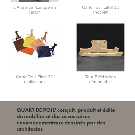
L'Arbre de l'Europe en
Carte Tour Eiffel 3D
carton
chocolat
Carte Tour Eiffel 3D
Tour Eiffel Méga
multicolore
démontable
QUART DE POIL' conçoit, produit et édite
du mobilier et des accessoires
environnementaux dessinés par des
architectes