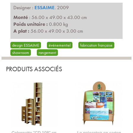
Designer :
ESSAIME
. 2009
Monté
: 56.00 x 49.00 x 43.00 cm
Poids unitaire :
0.800 kg
A plat :
56.00 x 49.00 x 3.00 cm
design ESSAIME
événementiel
fabrication française
showroom
rangement
PRODUITS ASSOCIÉS
Colonnette "CD 108" en
Le présentoir en carton