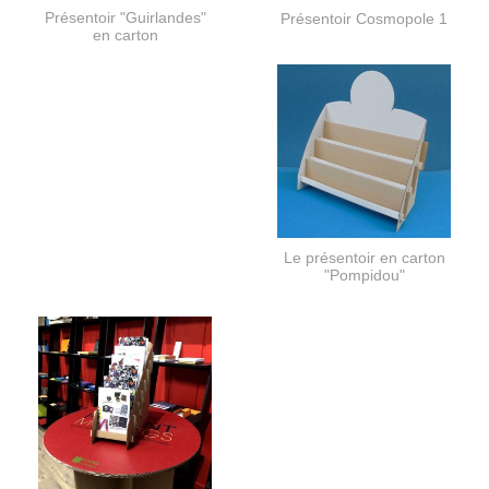
Présentoir "Guirlandes"
Présentoir Cosmopole 1
en carton
Le présentoir en carton
"Pompidou"