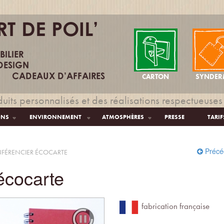
CARTON
SYNDER
uits personnalisés et des réalisations respectueuses
ONS
ENVIRONNEMENT
ATMOSPHÈRES
PRESSE
TARIF
Précé
FÉRENCIER ÉCOCARTE
écocarte
fabrication française