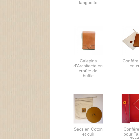
languette
Calepins
Confére
d'Architecte en
en c
croûte de
buffle
Sacs en Coton
Confére
et cuir
pour Ta
Tact