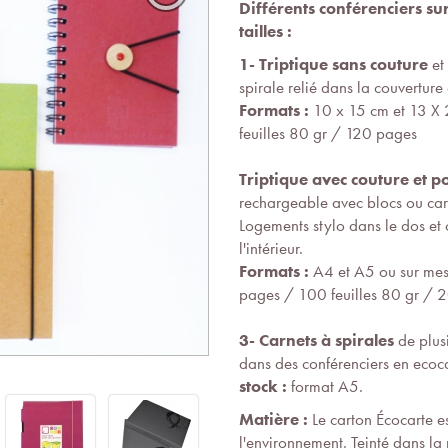
Différents conférenciers s
tailles :
1- Triptique sans couture
et
spirale relié dans la couverture
Formats :
10 x 15 cm et 13 X 
feuilles 80 gr / 120 pages
Triptique avec couture et p
rechargeable avec blocs ou ca
Logements stylo dans le dos et 
l'intérieur.
Formats :
A4 et A5 ou sur mes
pages / 100 feuilles 80 gr / 
3- Carnets à spirales
de plusi
dans des conférenciers en ecoca
stock :
format A5.
Matière :
Le carton Écocarte e
l'environnement. Teinté dans la 