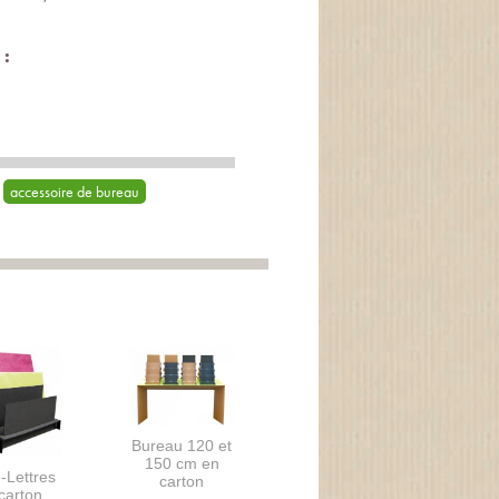
 :
accessoire de bureau
Bureau 120 et
150 cm en
-Lettres
carton
carton