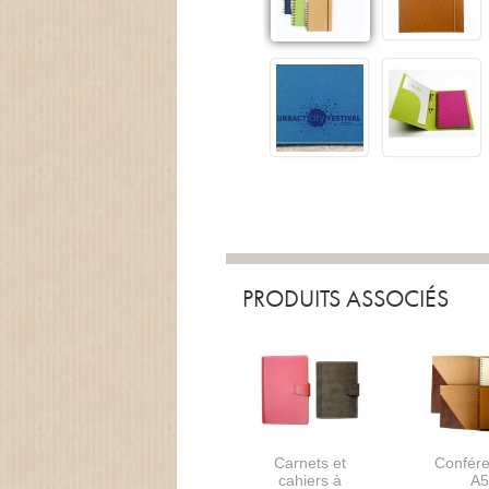
PRODUITS ASSOCIÉS
Carnets et
Confére
cahiers à
A5