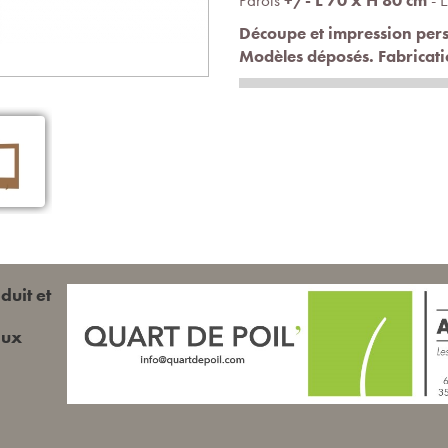
Parois
+/- L 70 x H 80 cm
- 
Découpe et impression per
Modèles déposés. Fabricat
duit et
aux