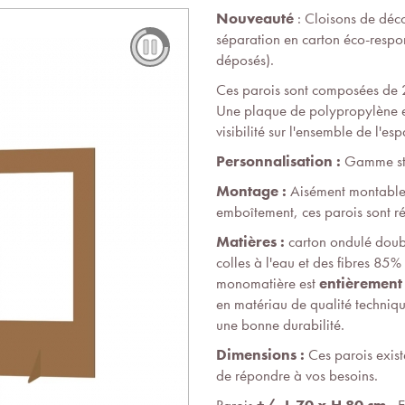
Nouveauté
: Cloisons de déco
séparation en carton éco-respo
déposés).
Ces parois sont composées de 
Une plaque de polypropylène es
visibilité sur l'ensemble de l'esp
Personnalisation :
Gamme st
Montage :
Aisément montable
emboîtement, ces parois sont réu
Matières :
carton ondulé doub
colles à l'eau et des fibres 85
monomatière est
entièrement 
en matériau de qualité techniqu
une bonne durabilité.
Dimensions :
Ces parois exist
de répondre à vos besoins.