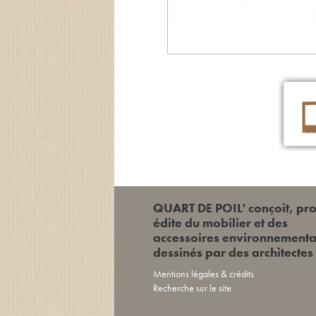
QUART DE POIL' conçoit, pro
édite du mobilier et des
accessoires environnement
dessinés par des architectes
Mentions légales & crédits
Recherche sur le site