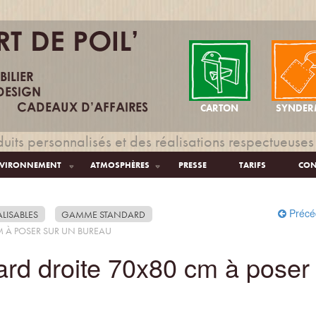
CARTON
SYNDER
uits personnalisés et des réalisations respectueuses
VIRONNEMENT
ATMOSPHÈRES
PRESSE
TARIFS
CON
Précé
LISABLES
GAMME STANDARD
 À POSER SUR UN BUREAU
ard droite 70x80 cm à poser