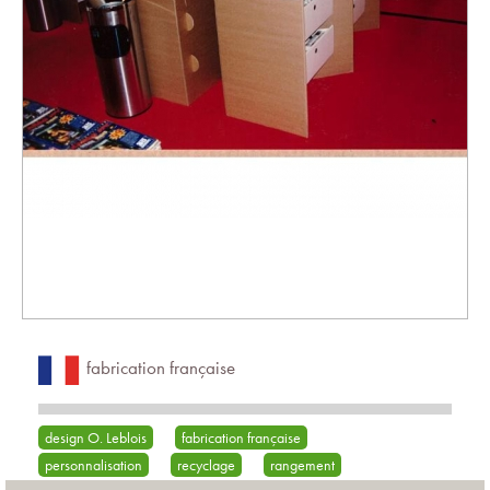
fabrication française
design O. Leblois
fabrication française
personnalisation
recyclage
rangement