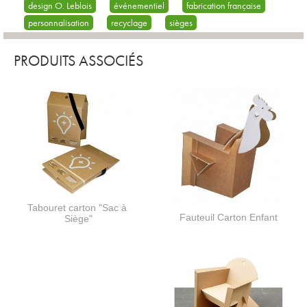
design O. Leblois
événementiel
fabrication française
personnalisation
recyclage
sièges
PRODUITS ASSOCIÉS
Tabouret carton "Sac à
Fauteuil Carton Enfant
Siège"