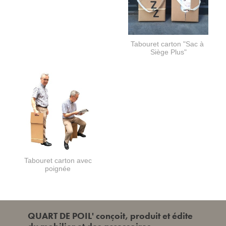
Tabouret carton "Sac à
Siège Plus"
Tabouret carton avec
poignée
QUART DE POIL' conçoit, produit et édite