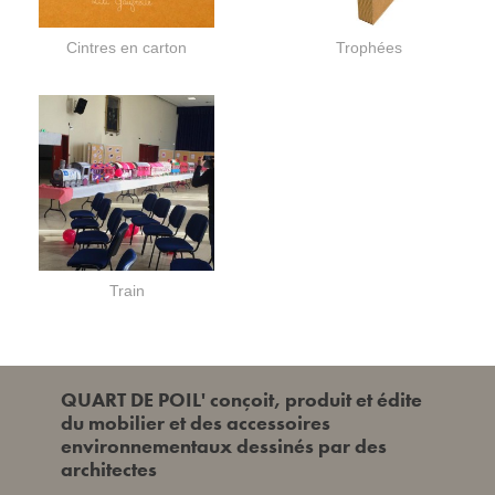
Cintres en carton
Trophées
Train
QUART DE POIL' conçoit, produit et édite
du mobilier et des accessoires
environnementaux dessinés par des
architectes