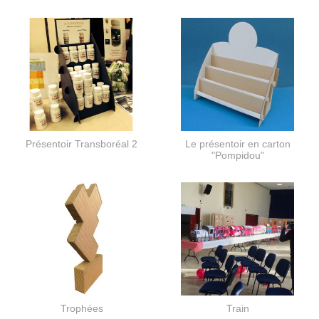
Présentoir Transboréal 2
Le présentoir en carton
"Pompidou"
Trophées
Train