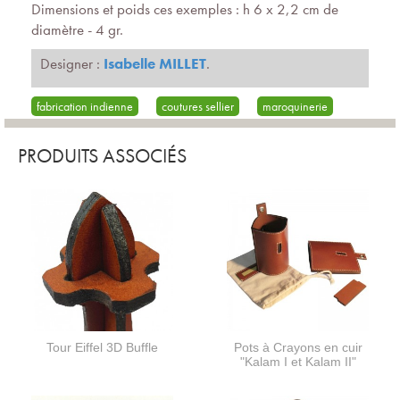
Dimensions et poids ces exemples : h 6 x 2,2 cm de
diamètre - 4 gr.
Designer :
Isabelle MILLET
.
fabrication indienne
coutures sellier
maroquinerie
PRODUITS ASSOCIÉS
Tour Eiffel 3D Buffle
Pots à Crayons en cuir
"Kalam I et Kalam II"