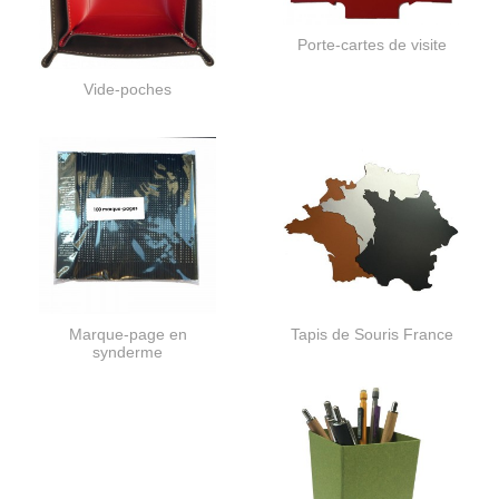
Porte-cartes de visite
Vide-poches
Marque-page en
Tapis de Souris France
synderme