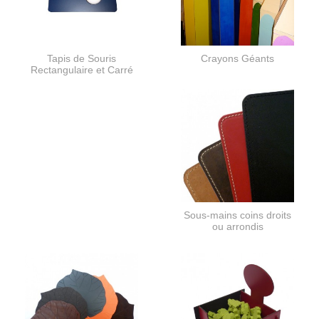
Tapis de Souris
Crayons Géants
Rectangulaire et Carré
Sous-mains coins droits
ou arrondis