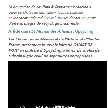
La production de ces
Pots à Crayons
est réalisée à
partir de chutes de fabrication. Cette démarche
environnementale réduit le volume des déchets au profit
d'
une stratégie de recyclage maximale.
Article dans
Le Monde des Artisans
: Upcycling
Les Chambres de Métiers et de l'Artisanat d'Ile-de-
France présentent le savoir faire de
QUART DE
POIL'
en matière d
'Upcycling
à partir de chutes de
cuir ainsi que celui de sept autres entreprises :