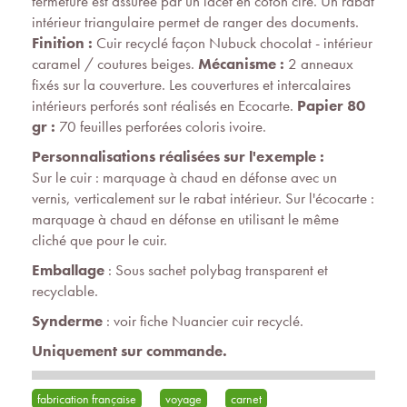
fermeture est assurée par un lacet en coton ciré. Un rabat
intérieur triangulaire permet de ranger des documents.
Finition :
Cuir recyclé façon Nubuck chocolat - intérieur
caramel / coutures beiges.
Mécanisme :
2 anneaux
fixés sur la couverture. Les couvertures et intercalaires
intérieurs perforés sont réalisés en Ecocarte.
Papier 80
gr :
70 feuilles perforées coloris ivoire.
Personnalisations réalisées sur l'exemple :
Sur le cuir : marquage à chaud en défonse avec un
vernis, verticalement sur le rabat intérieur. Sur l'écocarte :
marquage à chaud en défonse en utilisant le même
cliché que pour le cuir.
Emballage
: Sous sachet polybag transparent et
recyclable.
Synderme
: voir fiche Nuancier cuir recyclé.
Uniquement sur commande.
fabrication française
voyage
carnet