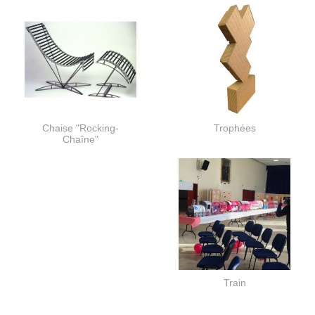
Chaise "Rocking-
Trophées
Chaîne"
Train