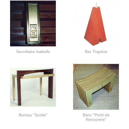
Secrétaire Isabelle
Bar Trapèze
Bureau "Scotie"
Banc "Point de
Rencontre"