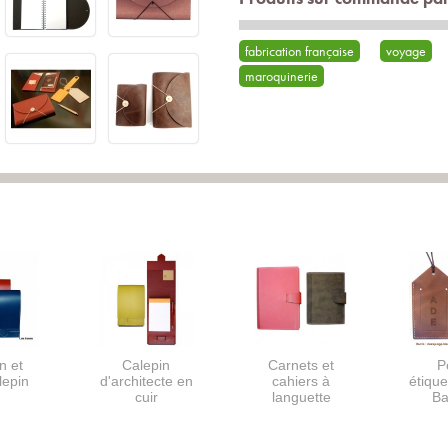
fabrication française
voyage
maroquinerie
n et
Calepin
Carnets et
P
lepin
d'architecte en
cahiers à
étique
cuir
languette
B