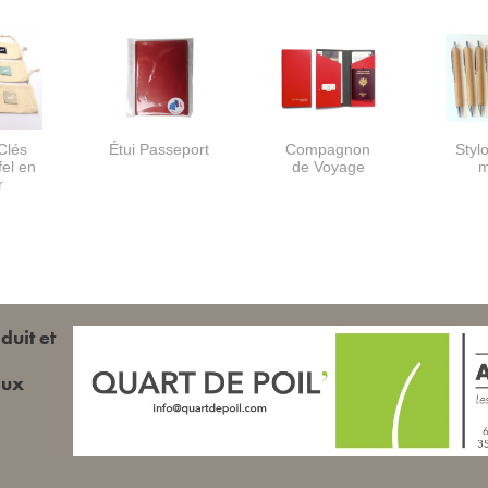
Clés
Étui Passeport
Compagnon
Stylo
fel en
de Voyage
m
r
duit et
aux