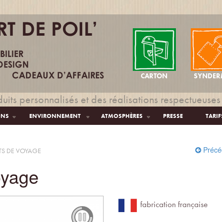
CARTON
SYNDER
uits personnalisés et des réalisations respectueuses
ONS
ENVIRONNEMENT
ATMOSPHÈRES
PRESSE
TARIF
Précé
S DE VOYAGE
oyage
fabrication française