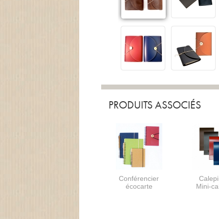
PRODUITS ASSOCIÉS
Conférencier
Calepi
écocarte
Mini-ca