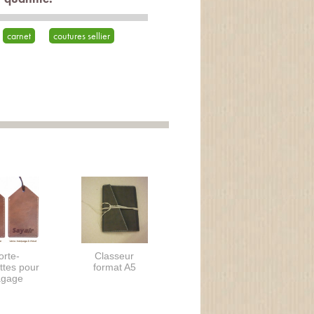
carnet
coutures sellier
orte-
Classeur
ttes pour
format A5
agage