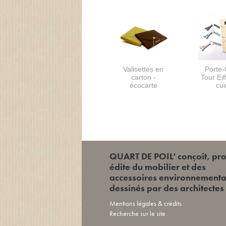
Valisettes en
Porte-
carton -
Tour Eif
écocarte
cui
QUART DE POIL' conçoit, pro
édite du mobilier et des
accessoires environnement
dessinés par des architectes
Mentions légales & crédits
Recherche sur le site