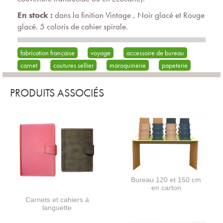
En stock :
dans la finition Vintage , Noir glacé et Rouge
glacé. 5 coloris de cahier spirale.
fabrication française
voyage
accessoire de bureau
carnet
coutures sellier
maroquinerie
papeterie
PRODUITS ASSOCIÉS
Bureau 120 et 150 cm
en carton
Carnets et cahiers à
languette