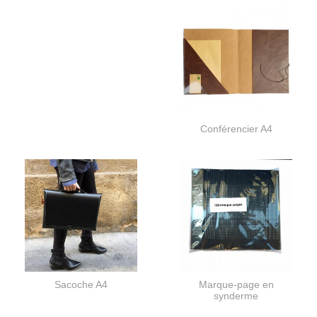
Conférencier A4
Sacoche A4
Marque-page en
synderme