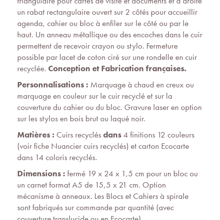
triangulaire pour cartes de visite et documents et à droite
un rabat rectangulaire ouvert sur 2 côtés pour accueillir
agenda, cahier ou bloc à enfiler sur le côté ou par le
haut. Un anneau métallique ou des encoches dans le cuir
permettent de recevoir crayon ou stylo. Fermeture
possible par lacet de coton ciré sur une rondelle en cuir
recyclée.
Conception et Fabrication françaises.
Personnalisations :
Marquage à chaud en creux ou
marquage en couleur sur le cuir recyclé et sur la
couverture du cahier ou du bloc. Gravure laser en option
sur les stylos en bois brut ou laqué noir.
Matières :
Cuirs recyclés
dans
4 finitions 12 couleurs
(voir fiche Nuancier cuirs recyclés) et carton Ecocarte
dans 14 coloris recyclés.
Dimensions :
fermé 19 x 24 x 1,5 cm pour un bloc ou
un carnet format A5 de 15,5 x 21 cm. Option
mécanisme à anneaux. Les Blocs et Cahiers à spirale
sont fabriqués sur commande par quantité (avec
couverture translucide ou en Ecocarte).