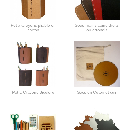
Pot à Crayons pliable en
Sous-mains coins droits
carton
ou arrondis
Pot à Crayons Bicolore
Sacs en Coton et cuir