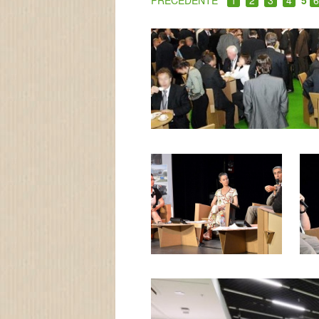
PRÉCÉDENTE
1
2
3
4
5
6