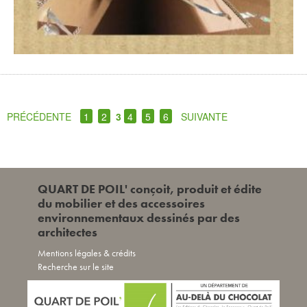
PRÉCÉDENTE
1
2
3
4
5
6
SUIVANTE
QUART DE POIL' conçoit, produit et édite
du mobilier et des accessoires
environnementaux dessinés par des
architectes
Mentions légales & crédits
Recherche sur le site